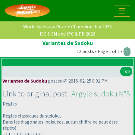
World Sudoku & Puzzle Championship 2026
ISC & SM and IPC & PR 2026
Variantes de Sudoku
12 posts • Page 1 of 1 •
1
Top
Variantes de Sudoku
posted @ 2015-02-25 8:01 PM
Link to original post :
Argyle sudoku N°3
Règles
Règles classiques du sudoku,
Dans les diagonales indiquées, aucun chiffre ne peut être
répété.
+++++++++++++++